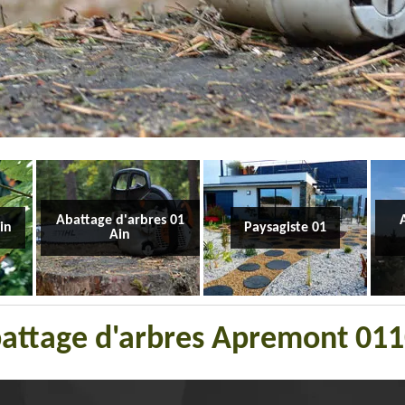
Abattage d'arbres 01
Ain
Paysagiste 01
Ain
abattage d'arbres Apremont 01