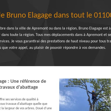
 Bruno Elagage dans tout le 01100
rbre dans la ville de Apremont ou dans la région, Bruno Elagage est à
nir dans toute la région. Tous mes déplacements dans à Apremont et se
ervices. Je vous garantirai des prestations de haut niveau pour tous tr
lus que votre appel, au plaisir de pouvoir répondre à vos demandes.
age : Une référence de
travaux d’abattage
fre ses services de qualité à
ous travaux d’abattage quelle que
t la largeur de vos arbres. Doué d’une