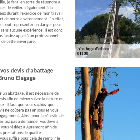
ille, je ferai en sorte de répondre a
es. Je veillerai également à la
ieux durant l’exercice de mon travail
ect de notre environnement. En effet,
re peut représenter un danger pour
e sans aucune expérience. Il est donc
s fassiez appel à un professionnel
 de cette envergure.
os devis d’abattage
Bruno Elagage
r un abattage, il est nécessaire de
is afin de mieux suivre la nature et
aux. Il faut que vous sachiez que
s ne coûtera pas un sous et vous
gagement. Ainsi, pour la réussite de
hésitez pas à demander vos devis à
 vous résidez à Apremont afin de
s prestations de qualité
 vous suffira pour cela de remplir le