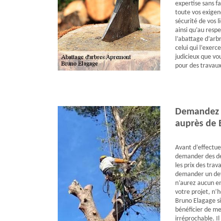
expertise sans fa
toute vos exigenc
sécurité de vos l
ainsi qu’au resp
l’abattage d’arb
celui qui l’exerc
judicieux que vou
pour des travaux
Demandez v
auprès de 
Avant d’effectue
demander des dev
les prix des trav
demander un devi
n’aurez aucun en
votre projet, n’
Bruno Elagage si
bénéficier de me
irréprochable. Il