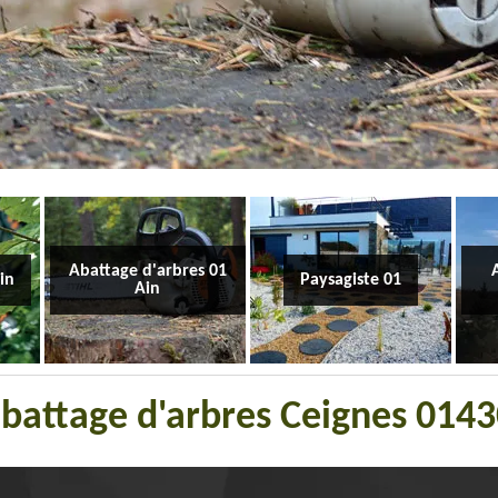
Abattage d'arbres 01
Ain
Paysagiste 01
Ain
'abattage d'arbres Ceignes 014