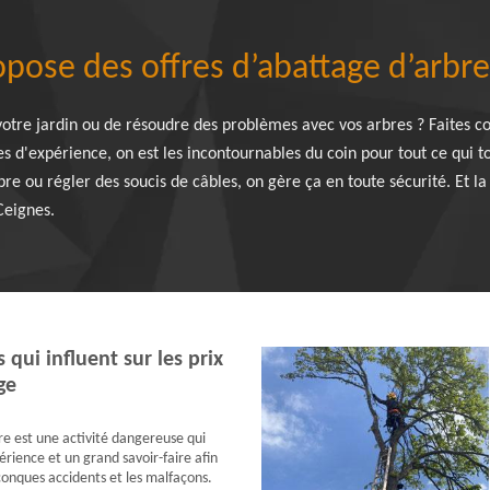
pose des offres d’abattage d’arbr
otre jardin ou de résoudre des problèmes avec vos arbres ? Faites co
s d'expérience, on est les incontournables du coin pour tout ce qui t
rbre ou régler des soucis de câbles, on gère ça en toute sécurité. Et l
Ceignes.
s qui influent sur les prix
ge
re est une activité dangereuse qui
érience et un grand savoir-faire afin
lconques accidents et les malfaçons.