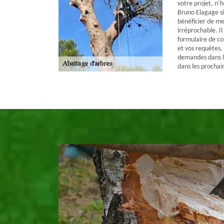
votre projet, n’
Bruno Elagage si
bénéficier de me
irréprochable. Il
formulaire de c
et vos requêtes.
demandes dans le
dans les prochai