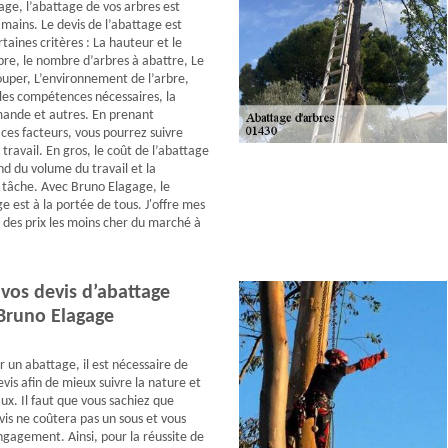
ge, l’abattage de vos arbres est
mains. Le devis de l’abattage est
rtaines critères : La hauteur et le
bre, le nombre d’arbres à abattre, Le
ouper, L’environnement de l’arbre,
les compétences nécessaires, la
mande et autres. En prenant
ces facteurs, vous pourrez suivre
ravail. En gros, le coût de l’abattage
d du volume du travail et la
 tâche. Avec Bruno Elagage, le
e est à la portée de tous. J'offre mes
des prix les moins cher du marché à
os devis d’abattage
Bruno Elagage
r un abattage, il est nécessaire de
is afin de mieux suivre la nature et
aux. Il faut que vous sachiez que
s ne coûtera pas un sous et vous
gagement. Ainsi, pour la réussite de