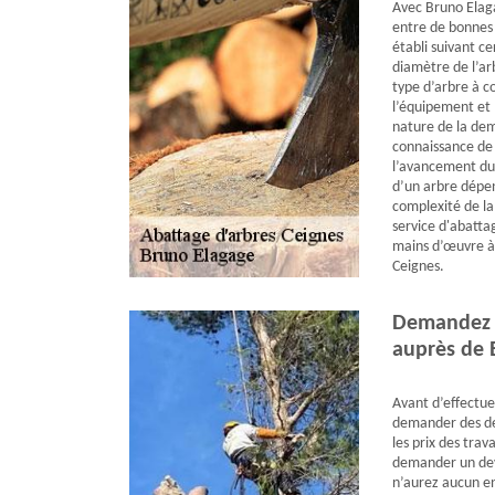
Avec Bruno Elaga
entre de bonnes 
établi suivant ce
diamètre de l’ar
type d’arbre à c
l’équipement et 
nature de la de
connaissance de 
l’avancement du t
d’un arbre dépen
complexité de la
service d'abattag
mains d’œuvre à 
Ceignes.
Demandez v
auprès de 
Avant d’effectue
demander des dev
les prix des trav
demander un devi
n’aurez aucun en