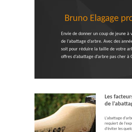
Bruno Elagage pro
Envie de donner un coup de jeune à v
de l’abattage d’arbre. Avec des année
soit pour réduire la taille de votre a
offres d’abattage d’arbre pas cher à 
Les facteur
de l'abatta
L’abattage d’arb
requiert de l’exp
d’éviter les que