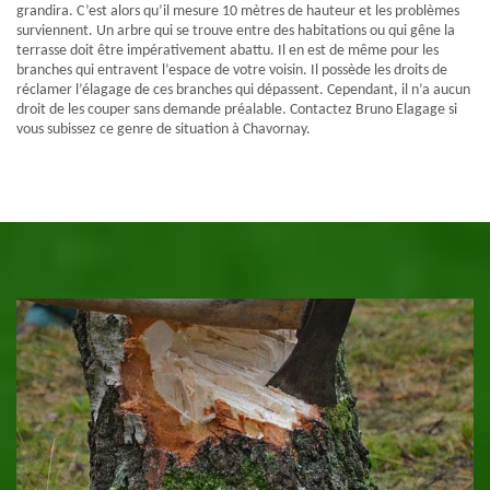
grandira. C’est alors qu’il mesure 10 mètres de hauteur et les problèmes
surviennent. Un arbre qui se trouve entre des habitations ou qui gêne la
terrasse doit être impérativement abattu. Il en est de même pour les
branches qui entravent l’espace de votre voisin. Il possède les droits de
réclamer l’élagage de ces branches qui dépassent. Cependant, il n’a aucun
droit de les couper sans demande préalable. Contactez Bruno Elagage si
vous subissez ce genre de situation à Chavornay.