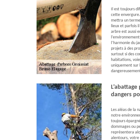
Il est toujours d
cette envergure.
mettra un terme 
lieux et parfois 
arbre est aussi e
l’environnement,
l’harmonie du jar
projets à des p
surtout si des c
habitations, voi
uniquement sur l
dangereusement
L’abattage 
dangers po
Les aléas de la n
notre environnem
toujours épargné
dommages ou peu
représentera alo
alentours, votr