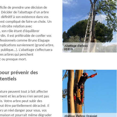
ifficile de prendre une décision de
 Décider de l’abattage d’un arbre
définitif à son existence dans vos
il est compliqué de faire un choix. Un
n étroite relation avec
 son rôle étant d’équilibrer
din. Il est préférable de confier vos
rofessionnels comme Bruno Elagage
omplications surviennent (grand arbre,
e publique…). L’abattage s’effectuera
es arbres qui penchent
 ou presque mort.
pour prévenir des
tentiels
ature peuvent tout à fait affecter
ent et les arbres n’en seront pas
s. Votre arbre peut subir des
t être partiellement déraciné. Il
rs un réel danger pour vous, vos
e maison et pourrait même dégrader