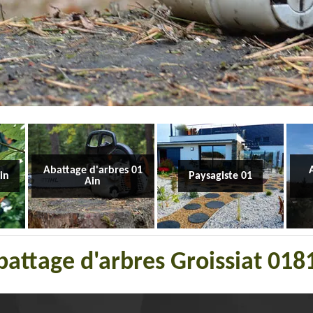
Abattage d'arbres 01
Ain
Paysagiste 01
Ain
abattage d'arbres Groissiat 01