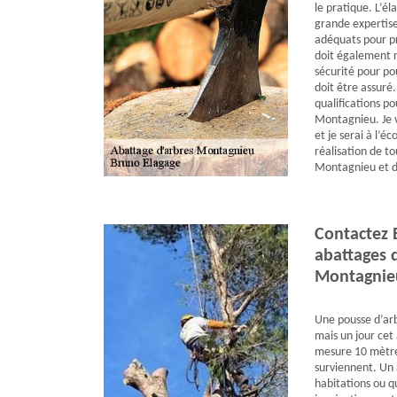
le pratique. L’é
grande expertise
adéquats pour pr
doit également r
sécurité pour po
doit être assuré
qualifications p
Montagnieu. Je vo
et je serai à l’é
réalisation de to
Montagnieu et da
Contactez 
abattages d
Montagnie
Une pousse d’ar
mais un jour cet 
mesure 10 mètre
surviennent. Un 
habitations ou qu