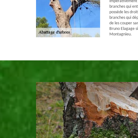
impérativement a
branches qui entr
possède les droi
branches qui dép
de les couper s
Bruno Elagage si
Montagnieu.