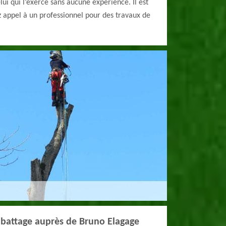
ui qui l’exerce sans aucune expérience. Il est
z appel à un professionnel pour des travaux de
battage auprès de Bruno Elagage