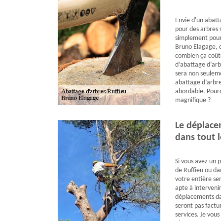
Envie d'un abatt
pour des arbres s
simplement pour 
Bruno Elagage, c
combien ça coûte
d’abattage d’arbr
sera non seuleme
abattage d’arbre
abordable. Pourq
magnifique ?
Le déplace
dans tout l
Si vous avez un p
de Ruffieu ou da
votre entière ser
apte à interveni
déplacements dan
seront pas factur
services. Je vous