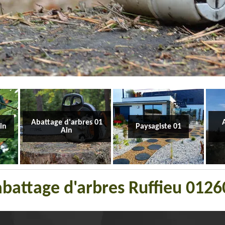
Abattage d'arbres 01
Ain
Paysagiste 01
Ain
'abattage d'arbres Ruffieu 012