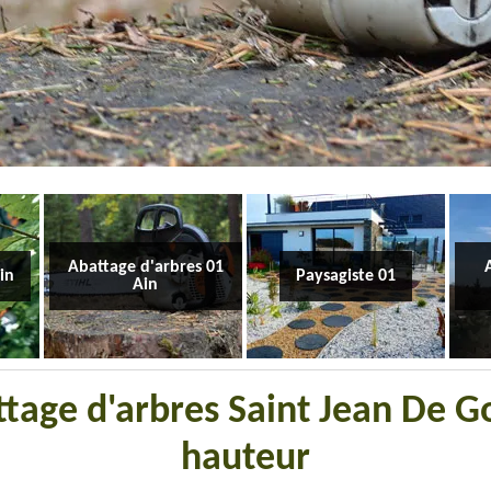
Abattage d'arbres 01
Ain
Paysagiste 01
Ain
attage d'arbres Saint Jean De G
hauteur