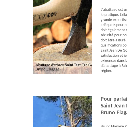
L’abattage est un
le pratique. L’é
grande expertise
adéquats pour pr
doit également r
sécurité pour po
doit être assuré
qualifications p
Saint Jean De Gon
satisfaction et j
exigences dans la
d’abattage à Sai
région.
Pour parfai
Saint Jean 
Bruno Elag
Bruno Elagage s'