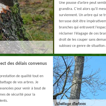
Une pousse d’arbre peut sembl
grandira. C’est alors qu’il me
surviennent. Un arbre qui se t
terrasse doit être impérativem
branches qui entravent l’espace
réclamer l’élagage de ces bran
droit de les couper sans dema
subissez ce genre de situation 
pect des délais convenus
 prestation de qualité tout en
abattage de vos arbres. Je
s avancées pour venir à bout de
mes de sécurité pour la
dents.