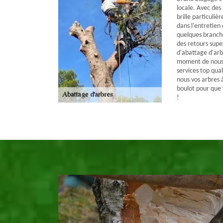
locale. Avec des
brille particuliè
dans l'entretien 
quelques branche
des retours super
d'abattage d'arbr
moment de nous 
services top qual
nous vos arbres à
boulot pour que v
!