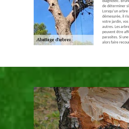
diagnostic. Bruno
de déterminer si
Lorsqu’un arbre 
démesurée, il ri
votre jardin, vos
autres. Les arbre
peuvent être aff
parasites. Si une 
alors faire recou