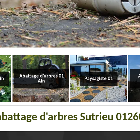
Abattage d'arbres 01
Ain
Paysagiste 01
Ain
'abattage d'arbres Sutrieu 012