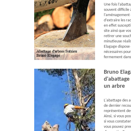
Une fois l’abatta
souvent difficile
l’aménagement de
d’extraire les ra
en effet suscepti
site ainsi que vos
retirer une souc
minutieuse réali
Elagage dispose d
nécessaires pour
fermement dans 
Bruno Elag
d'abattage 
un arbre
L'abattage des a
de dernier recou
représentent des
Ainsi, si vous po
si vous constate
vous pouvez pren