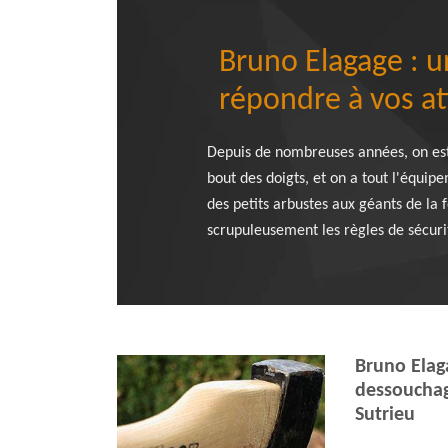
Bruno Elagage : u
répondre à vos a
Depuis de nombreuses années, on est
bout des doigts, et on a tout l'équip
des petits arbustes aux géants de la
scrupuleusement les règles de sécurit
Bruno Elag
dessouchag
Sutrieu