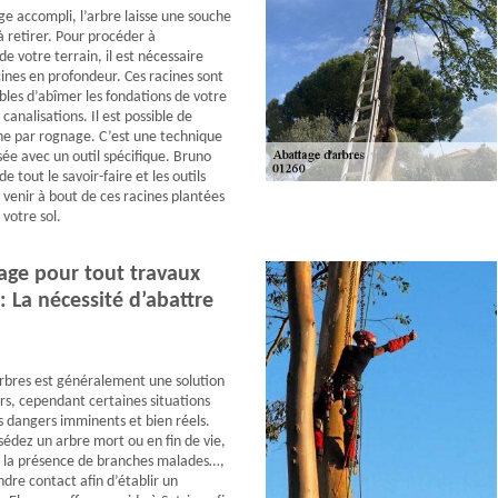
ge accompli, l’arbre laisse une souche
 à retirer. Pour procéder à
 votre terrain, il est nécessaire
cines en profondeur. Ces racines sont
bles d’abîmer les fondations de votre
 canalisations. Il est possible de
he par rognage. C’est une technique
sée avec un outil spécifique. Bruno
e tout le savoir-faire et les outils
 venir à bout de ces racines plantées
votre sol.
age pour tout travaux
: La nécessité d’abattre
rbres est généralement une solution
rs, cependant certaines situations
 dangers imminents et bien réels.
ssédez un arbre mort ou en fin de vie,
r la présence de branches malades…,
dre contact afin d’établir un