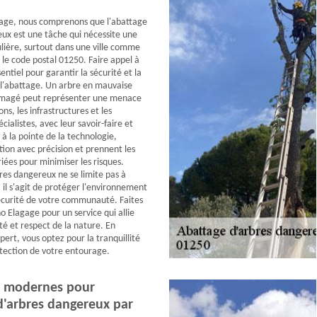
age, nous comprenons que l'abattage
ux est une tâche qui nécessite une
ulière, surtout dans une ville comme
 le code postal 01250. Faire appel à
entiel pour garantir la sécurité et la
e l'abattage. Un arbre en mauvaise
magé peut représenter une menace
ons, les infrastructures et les
cialistes, avec leur savoir-faire et
à la pointe de la technologie,
tion avec précision et prennent les
ées pour minimiser les risques.
res dangereux ne se limite pas à
 il s'agit de protéger l'environnement
sécurité de votre communauté. Faites
o Elagage pour un service qui allie
ité et respect de la nature. En
pert, vous optez pour la tranquillité
rotection de votre entourage.
s modernes pour
 d'arbres dangereux par