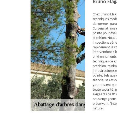
Bruno Elag
Chez Bruno Elag
techniques mode
dangereux, garan
Corveissiat, nos
pointe pour éval
précision. Nous u
inspections aéri
rapidement les zo
interventions ci
environnements 
techniques de g
précision, minimi
infrastructures e
pointe, tels que
silencieuses et d
garantissent que
toute sécurité, 
exigeants de 01
nous engageons à
préservant l'int
naturel.