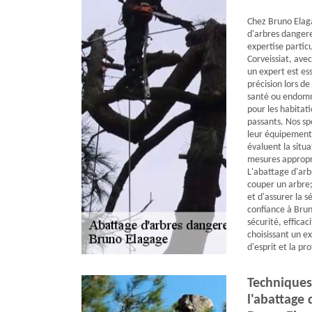
Chez Bruno Elag
d'arbres dangere
expertise partic
Corveissiat, avec
un expert est ess
précision lors d
santé ou endom
pour les habitati
passants. Nos spé
leur équipement 
évaluent la situa
mesures appropri
L'abattage d'arb
couper un arbre;
et d'assurer la 
confiance à Brun
sécurité, efficac
choisissant un ex
d'esprit et la p
Technique
l'abattage