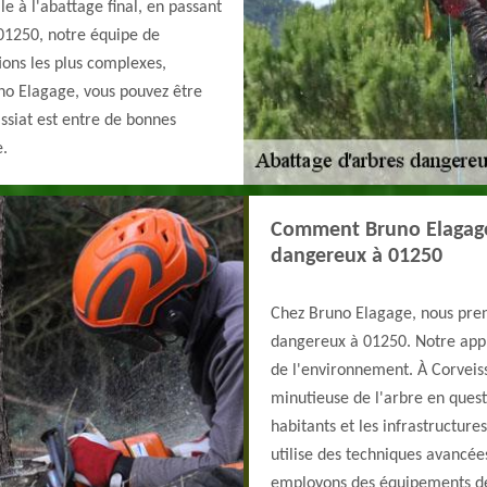
le à l'abattage final, en passant
 01250, notre équipe de
ions les plus complexes,
uno Elagage, vous pouvez être
ssiat est entre de bonnes
e.
Comment Bruno Elagage 
dangereux à 01250
Chez Bruno Elagage, nous preno
dangereux à 01250. Notre appr
de l'environnement. À Corveis
minutieuse de l'arbre en questi
habitants et les infrastructure
utilise des techniques avancée
employons des équipements de 