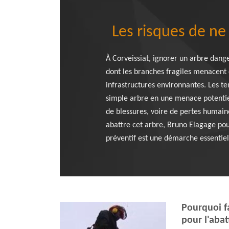
Les risques de ne
À Corveissiat, ignorer un arbre dang
dont les branches fragiles menacent 
infrastructures environnantes. Les t
simple arbre en une menace potentiel
de blessures, voire de pertes humai
abattre cet arbre, Bruno Elagage pour
préventif est une démarche essentielle
Pourquoi f
pour l'aba