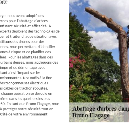
age
age, nous avons adopté des
rnes pour l'abattage d'arbres
tissant sécurité et efficacité. À
 experts déploient des technologies de
uer et traiter chaque situation avec
tilisons des drones pour des
ennes, nous permettant d'identifier
nes à risque et de planifier des
blées. Pour les abattages dans des
urbains denses, nous appliquons des
rimpe et de démontage avec
sant ainsi l'impact sur les
nvironnantes. Nos outils à la fine
 des tronçonneuses électriques
es câbles de traction robustes,
 chaque opération se déroule en
même dans les quartiers les plus
250. En tant que Bruno Elagage, nous
 protéger votre sécurité tout en
égrité de votre environnement