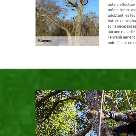
apte à effectuer 
même temps assu
adoptant les tec
nature de vos ha
soins nécessaire
aucune maladie e
l’envahissement 
nuire à leur croi