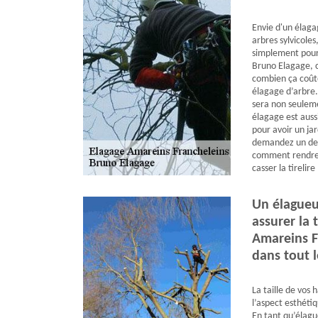
Envie d'un élaga
arbres sylvicoles
simplement pour 
Bruno Elagage, c
combien ça coûte
élagage d’arbre. 
sera non seuleme
élagage est auss
pour avoir un ja
demandez un devi
comment rendre 
casser la tirelire 
Un élagueu
assurer la 
Amareins F
dans tout 
La taille de vos 
l’aspect esthétiq
En tant qu’élagu