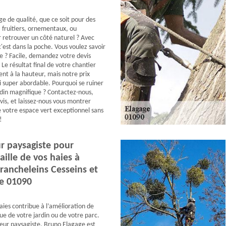
ge de qualité, que ce soit pour des
, fruitiers, ornementaux, ou
retrouver un côté naturel ? Avec
'est dans la poche. Vous voulez savoir
 ? Facile, demandez votre devis
Le résultat final de votre chantier
nt à la hauteur, mais notre prix
i super abordable. Pourquoi se ruiner
rdin magnifique ? Contactez-nous,
s, et laissez-nous vous montrer
votre espace vert exceptionnel sans
!
r paysagiste pour
taille de vos haies à
rancheleins Cesseins et
le 01090
haies contribue à l’amélioration de
ue de votre jardin ou de votre parc.
eur paysagiste, Bruno Elagage est