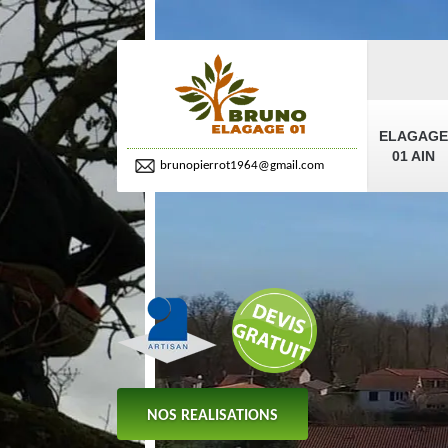
ELAGAGE
01 AIN
brunopierrot1964@gmail.com
NOS REALISATIONS