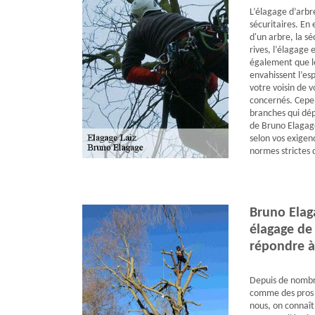
L’élagage d’arbre
sécuritaires. En 
d'un arbre, la sé
rives, l’élagage e
également que l
envahissent l’esp
votre voisin de 
concernés. Cepen
branches qui dép
de Bruno Elagage
selon vos exigen
normes strictes 
Bruno Elag
élagage de
répondre à
Depuis de nombr
comme des pros d
nous, on connaît 