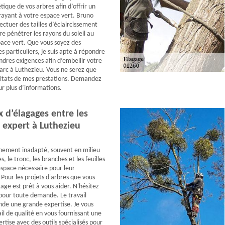
tique de vos arbres afin d’offrir un
trayant à votre espace vert. Bruno
ectuer des tailles d’éclaircissement
re pénétrer les rayons du soleil au
pace vert. Que vous soyez des
s particuliers, je suis apte à répondre
ndres exigences afin d’embellir votre
parc à Luthezieu. Vous ne serez que
sultats de mes prestations. Demandez
ur plus d’informations.
 d’élagages entre les
 expert à Luthezieu
nement inadapté, souvent en milieu
s, le tronc, les branches et les feuilles
espace nécessaire pour leur
our les projets d'arbres que vous
age est prêt à vous aider. N'hésitez
pour toute demande. Le travail
de une grande expertise. Je vous
il de qualité en vous fournissant une
rtise avec des outils spécialisés pour