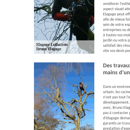
améliorer l’esthé
aspect visuel at
Elagage peut eff
afin de mieux fai
sein de votre es
entreprises ou de
à toutes vos moi
jardin ou votre 
satisfait des ré
vite vos devis po
Des travaux
mains d’un
Dans un environ
urbain, les racine
n’ont pas tout l’
développement. P
avez, Bruno Elag
pas à contacter 
d’élagage deman
garantis un trava
prestation d’expe