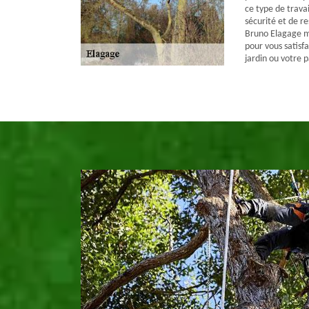
ce type de travai
sécurité et de r
Bruno Elagage me
pour vous satisfa
jardin ou votre 