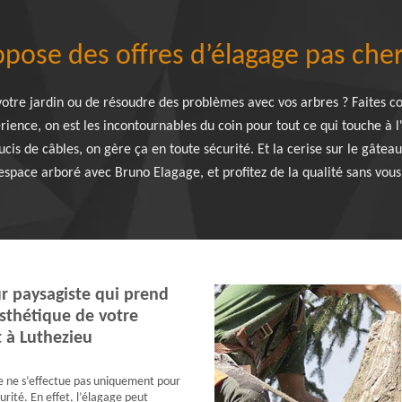
pose des offres d’élagage pas cher
otre jardin ou de résoudre des problèmes avec vos arbres ? Faites co
ience, on est les incontournables du coin pour tout ce qui touche à l
ucis de câbles, on gère ça en toute sécurité. Et la cerise sur le gâte
space arboré avec Bruno Elagage, et profitez de la qualité sans vous 
r paysagiste qui prend
esthétique de votre
t à Luthezieu
e ne s’effectue pas uniquement pour
urité. En effet, l’élagage peut