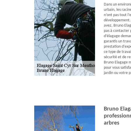
Dans un environ
urbain, les racine
n’ont pas tout l’
développement. P
avez, Bruno Elag
pas à contacter 
d’élagage deman
garantis un trava
prestation d’expe
ce type de travai
sécurité et de r
Bruno Elagage me
pour vous satisfa
jardin ou votre 
Bruno Elag
professionn
arbres