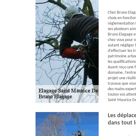
Chez Bruno Elaga
choix en fonction
réglementation l
ses plusieurs an
Bruno Elagage es
chez vous pour of
autant négliger 
d’effectuer les 
patrimoine arbor
les qualification
Ayant reçu une f
domaine, l’entre
projet une réalité
travaux que vou
des mains experte
toutes vos atten
Saint Maurice De
Les déplac
dans tout l