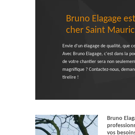
Bruno Elagage est
cher Saint Mauric
Envie d'un élagage de qualité, que ce
Avec Bruno Elagage, c'est dans la po
de votre chantier sera non seulement
magnifique ? Contactez-nous, demand
tirelire !
Bruno Elag
professionn
vos besoin