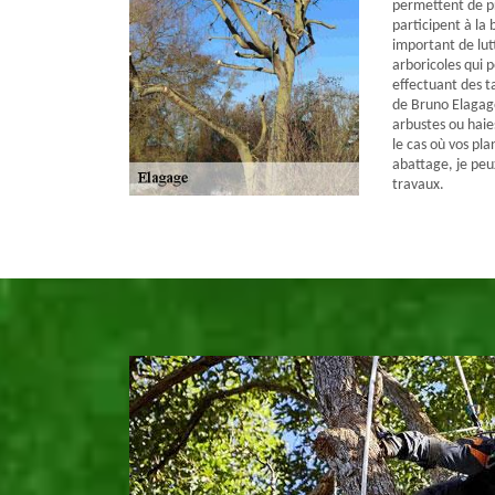
permettent de pr
participent à la 
important de lut
arboricoles qui 
effectuant des ta
de Bruno Elagage
arbustes ou haie
le cas où vos pl
abattage, je pe
travaux.