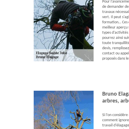
Pour l’avancemen
de demander des 
travaux nécessai
vert. Il peut s’ag
formation… Ces d
meilleur aperçu s
types d’activités
pourrez ainsi sui
toute tranquilli
devis, remplisse
contact ou appel
proposés dans le 
Bruno Elag
arbres, arb
Si l’on considère
comment ignorer 
travail d’élagage