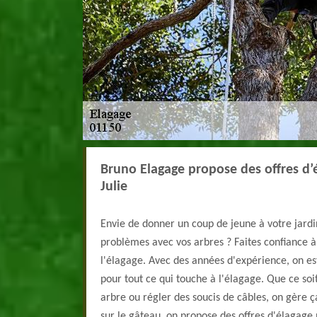
Bruno Elagage propose des offres d’é
Julie
Envie de donner un coup de jeune à votre jard
problèmes avec vos arbres ? Faites confiance à
l'élagage. Avec des années d'expérience, on es
pour tout ce qui touche à l'élagage. Que ce soit
arbre ou régler des soucis de câbles, on gère ça
sur le gâteau, on propose des offres d'élagage p