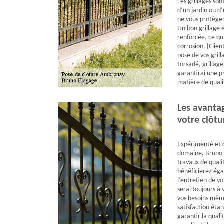
Les grillages son
d’un jardin ou d’
ne vous protéger
Un bon grillage 
renforcée, ce qu
corrosion. {Clien
pose de vos grill
torsadé, grillage
garantirai une p
matière de qualit
Les avantag
votre clôt
Expérimenté et d
domaine, Bruno E
travaux de quali
bénéficierez éga
l’entretien de vo
serai toujours à
vos besoins même
satisfaction étan
garantir la qual