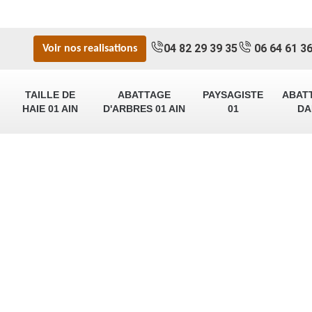
04 82 29 39 35
06 64 61 36
Voir nos realisations
TAILLE DE
ABATTAGE
PAYSAGISTE
ABAT
HAIE 01 AIN
D'ARBRES 01 AIN
01
DA