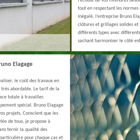
l’écoute de vos moindres beso
tout en respectant les normes 
inégalé, l’entreprise Bruno Ela
clôtures et grillages solides e
différents types avec différent
sachant harmoniser le côté est
runo Elagage
liser, le coût des travaux en
très abordable. Le tarif de la
ce totale à travailler.
ipement spécial. Bruno Elagage
vos projets. Conscient que les
rtée de tous, je propose à
s ternir la qualité des
 particulière pour chaque cas et