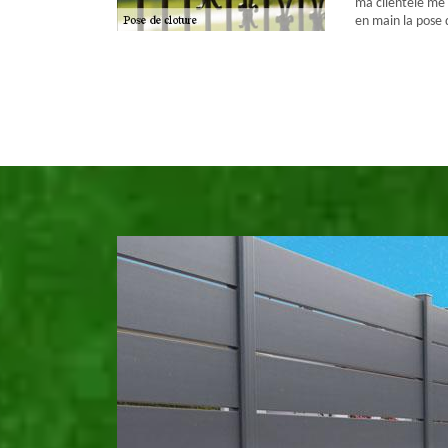
ma clientèle m
en main la pose 