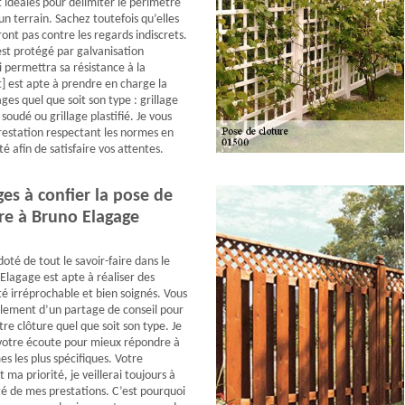
t idéales pour délimiter le périmètre
un terrain. Sachez toutefois qu’elles
ont pas contre les regards indiscrets.
est protégé par galvanisation
i permettra sa résistance à la
t] est apte à prendre en charge la
ages quel que soit son type : grillage
 soudé ou grillage plastifié. Je vous
restation respectant les normes en
é afin de satisfaire vos attentes.
es à confier la pose de
ure à Bruno Elagage
oté de tout le savoir-faire dans le
lagage est apte à réaliser des
té irréprochable et bien soignés. Vous
lement d’un partage de conseil pour
tre clôture quel que soit son type. Je
 votre écoute pour mieux répondre à
s les plus spécifiques. Votre
t ma priorité, je veillerai toujours à
ité de mes prestations. C’est pourquoi