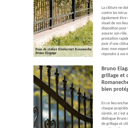
La clôture ne do
contre les intrus 
également être e
visuel de vos lie
disposition pour 
assurer son rôle.
prestation rapide
jouir d’une clôtu
Avec mon experti
répondre à vos 
Bruno Elag
grillage et
Romaneche
bien proté
En ce lieu ench
chaque propriété
sûreté, et c'est
distingue Bruno 
de grillage et 