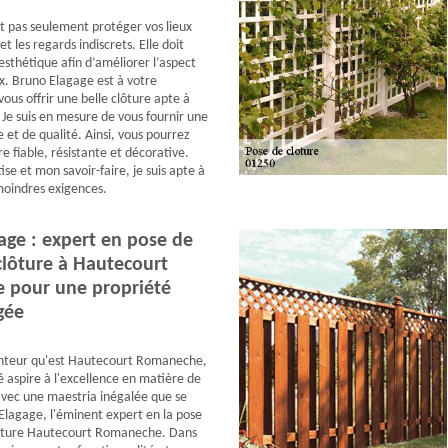
it pas seulement protéger vos lieux
et les regards indiscrets. Elle doit
sthétique afin d’améliorer l’aspect
ux. Bruno Elagage est à votre
vous offrir une belle clôture apte à
 Je suis en mesure de vous fournir une
 et de qualité. Ainsi, vous pourrez
re fiable, résistante et décorative.
se et mon savoir-faire, je suis apte à
moindres exigences.
age : expert en pose de
 clôture à Hautecourt
 pour une propriété
gée
anteur qu'est Hautecourt Romaneche,
 aspire à l'excellence en matière de
 avec une maestria inégalée que se
Elagage, l'éminent expert en la pose
clôture Hautecourt Romaneche. Dans