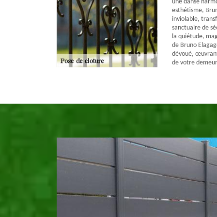
une danse harmo
esthétisme, Bru
inviolable, tran
sanctuaire de sé
la quiétude, mag
de Bruno Elagage
dévoué, œuvrant 
de votre demeur