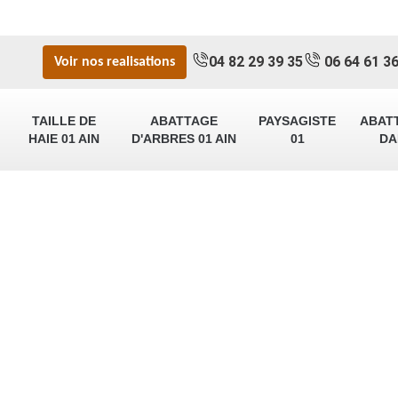
04 82 29 39 35
06 64 61 36
Voir nos realisations
TAILLE DE
ABATTAGE
PAYSAGISTE
ABAT
HAIE 01 AIN
D'ARBRES 01 AIN
01
DA