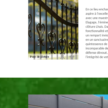
En ce lieu encha
aspire à l'excell
avec une maestri
Elagage, l'émine
clôture Lhuis. 
fonctionnalité e
un rempart invio
en un sanctuaire
quintessence de 
incomparable de
défense dévoué,
l'intégrité de v