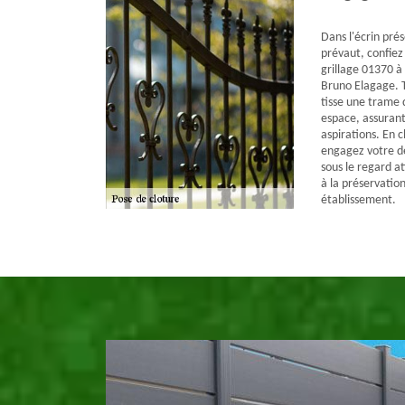
Dans l'écrin pré
prévaut, confiez 
grillage 01370 à 
Bruno Elagage. T
tisse une trame 
espace, assurant
aspirations. En 
engagez votre d
sous le regard a
à la préservatio
établissement.