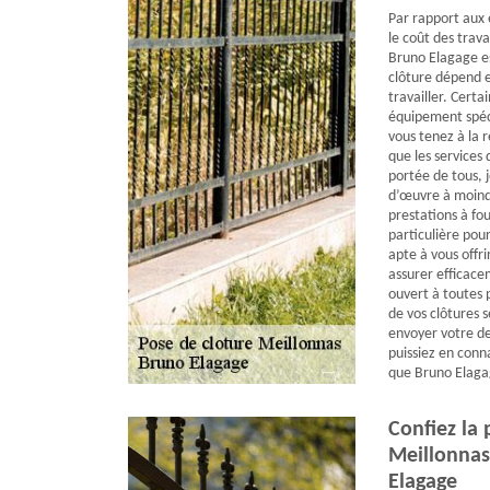
Par rapport aux 
le coût des trava
Bruno Elagage es
clôture dépend e
travailler. Cert
équipement spéci
vous tenez à la r
que les services 
portée de tous, 
d’œuvre à moindr
prestations à fou
particulière pou
apte à vous offri
assurer efficace
ouvert à toutes 
de vos clôtures s
envoyer votre d
puissiez en conn
que Bruno Elagag
Confiez la 
Meillonnas
Elagage