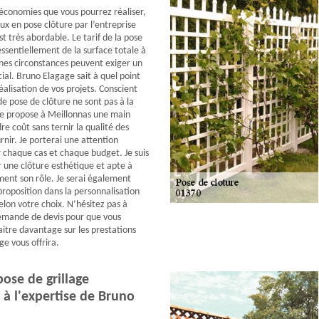
économies que vous pourrez réaliser,
ux en pose clôture par l’entreprise
t très abordable. Le tarif de la pose
ssentiellement de la surface totale à
aines circonstances peuvent exiger un
al. Bruno Elagage sait à quel point
éalisation de vos projets. Conscient
de pose de clôture ne sont pas à la
je propose à Meillonnas une main
e coût sans ternir la qualité des
rnir. Je porterai une attention
r chaque cas et chaque budget. Je suis
r une clôture esthétique et apte à
ment son rôle. Je serai également
proposition dans la personnalisation
elon votre choix. N’hésitez pas à
emande de devis pour que vous
aitre davantage sur les prestations
e vous offrira.
pose de grillage
 à l'expertise de Bruno