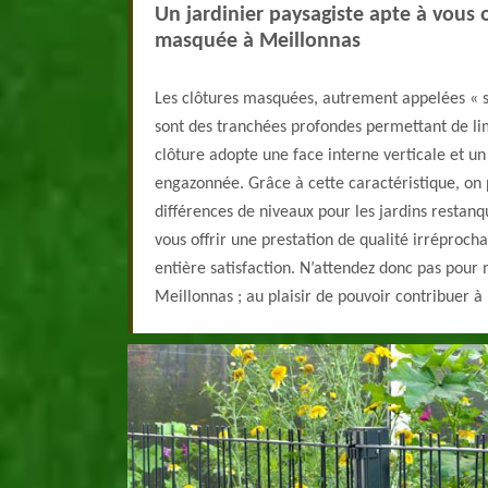
Un jardinier paysagiste apte à vous o
masquée à Meillonnas
Les clôtures masquées, autrement appelées « s
sont des tranchées profondes permettant de li
clôture adopte une face interne verticale et u
engazonnée. Grâce à cette caractéristique, on 
différences de niveaux pour les jardins restan
vous offrir une prestation de qualité irréprocha
entière satisfaction. N’attendez donc pas pour 
Meillonnas ; au plaisir de pouvoir contribuer à 