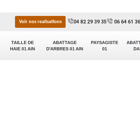
04 82 29 39 35
06 64 61 36
Voir nos realisations
TAILLE DE
ABATTAGE
PAYSAGISTE
ABAT
HAIE 01 AIN
D'ARBRES 01 AIN
01
DA