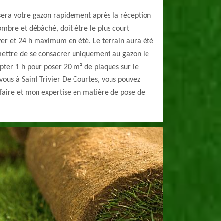
sera votre gazon rapidement après la réception
ombre et débâché, doit être le plus court
er et 24 h maximum en été. Le terrain aura été
ettre de se consacrer uniquement au gazon le
ompter 1 h pour poser 20 m² de plaques sur le
 vous à Saint Trivier De Courtes, vous pouvez
-faire et mon expertise en matière de pose de