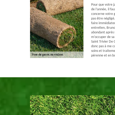
Pour que votre j
de l’année, il fau
concerne votre g
pas être négligé.
faire immédiatem
entretien, Bruno
abondant après 
m’occuper de sa t
Saint Trivier De 
donc pas à me co
soins et traitem
pérenne et en b