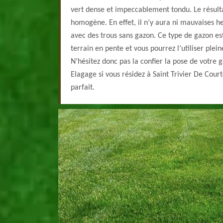
vert dense et impeccablement tondu. Le résult
homogène. En effet, il n’y aura ni mauvaises h
avec des trous sans gazon. Ce type de gazon es
terrain en pente et vous pourrez l’utiliser plei
N’hésitez donc pas la confier la pose de votre
Elagage si vous résidez à Saint Trivier De Court
parfait.