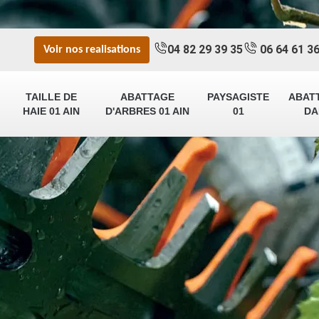
04 82 29 39 35
06 64 61 36
Voir nos realisations
TAILLE DE
ABATTAGE
PAYSAGISTE
ABAT
HAIE 01 AIN
D'ARBRES 01 AIN
01
DA