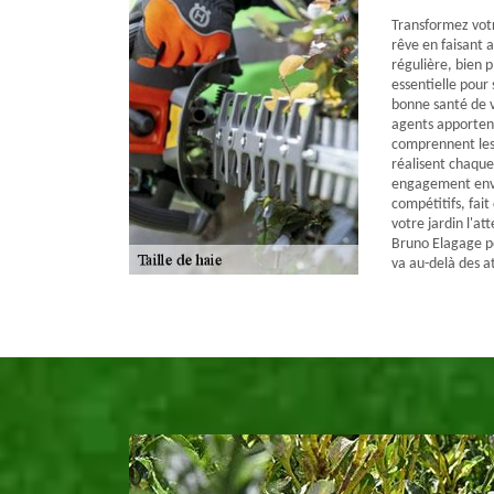
Transformez votr
rêve en faisant a
régulière, bien p
essentielle pour 
bonne santé de v
agents apportent
comprennent les 
réalisent chaque
engagement enver
compétitifs, fait
votre jardin l'at
Bruno Elagage po
va au-delà des a