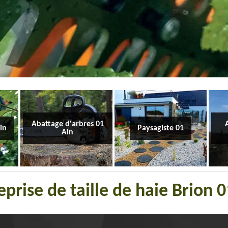
Abattage d'arbres 01
Ain
Paysagiste 01
Ain
eprise de taille de haie Brion 