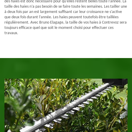
des haies est donc nécessaire pour qu’elles restent belles toute l’année. La
taille des haies n’a pas besoin de se faire toute les semaines. Les tailler une
à deux fois par an est largement suffisant car leur croissance ne s’active
que deux fois durant l’année. Les haies peuvent toutefois être taillées
régulièrement. Avec Bruno Elagage, la taille de vos haies à Contrevoz sera
toujours efficace quel que soit le moment choisi pour effectuer ces
travaux.