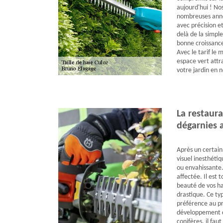
aujourd'hui ! No
nombreuses année
avec précision et
delà de la simple
bonne croissance
Avec le tarif le 
espace vert attr
votre jardin en 
La restaura
dégarnies 
Après un certain
visuel inesthétiq
ou envahissante.
affectée. Il est 
beauté de vos ha
drastique. Ce ty
préférence au pr
développement de
conifères, il fau