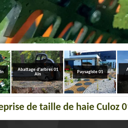
Abattage d'arbres 01
Ain
Paysagiste 01
Ain
eprise de taille de haie Culoz 