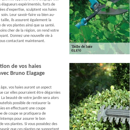
s élagueurs expérimentés, forts de
s d'expertise, sculptent vos haies
 soin. Leur savoir-faire va bien au-
 taille, ils assurent également la
 de vos plantes ainsi que sa santé.
moins cher de la région, on rend votre
ayant. Donnez une nouvelle vie à
nous contactant maintenant.
tion de vos haies
avec Bruno Elagage
 âge, vos haies auront un aspect
ue car elles pourraient être dégarnies
 La beauté de votre jardin sera alors
toutefois possible de restaurer la
ies en effectuant une coupe
pe de coupe se pratiquera de
intemps pour assurer le bon
 vos plantes. Si vous possédez des
t savoir que ces plantes ne supportent