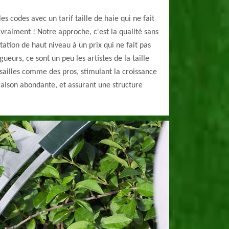
s codes avec un tarif taille de haie qui ne fait
 vraiment ! Notre approche, c'est la qualité sans
ation de haut niveau à un prix qui ne fait pas
ueurs, ce sont un peu les artistes de la taille
cisailles comme des pros, stimulant la croissance
oraison abondante, et assurant une structure