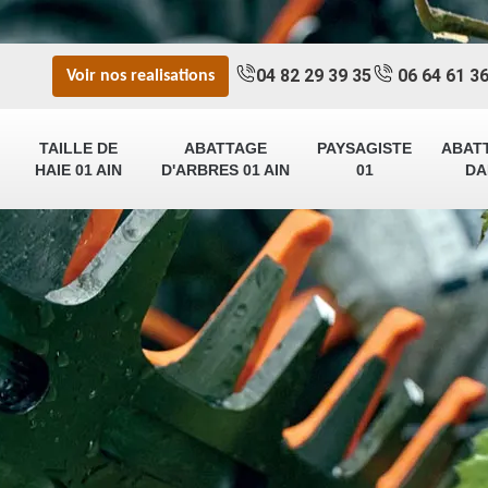
04 82 29 39 35
06 64 61 36
Voir nos realisations
TAILLE DE
ABATTAGE
PAYSAGISTE
ABAT
HAIE 01 AIN
D'ARBRES 01 AIN
01
DA