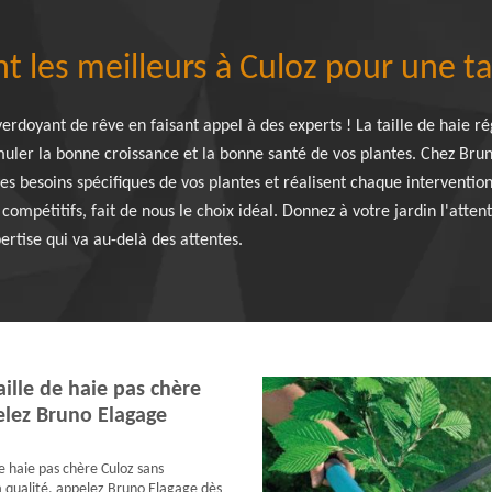
t les meilleurs à Culoz pour une tai
erdoyant de rêve en faisant appel à des experts ! La taille de haie ré
timuler la bonne croissance et la bonne santé de vos plantes. Chez Br
les besoins spécifiques de vos plantes et réalisent chaque interventi
s compétitifs, fait de nous le choix idéal. Donnez à votre jardin l'atte
ertise qui va au-delà des attentes.
ille de haie pas chère
elez Bruno Elagage
e haie pas chère Culoz sans
 qualité, appelez Bruno Elagage dès