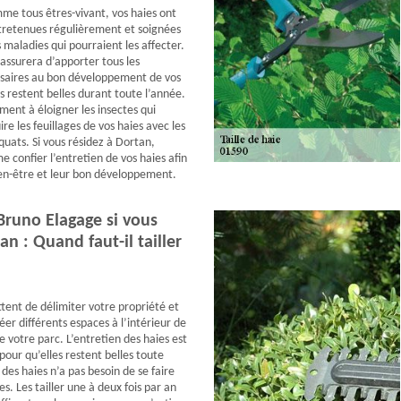
mme tous êtres-vivant, vos haies ont
tretenues régulièrement et soignées
 maladies qui pourraient les affecter.
assurera d’apporter tous les
ssaires au bon développement de vos
es restent belles durant toute l’année.
ement à éloigner les insectes qui
re les feuillages de vos haies avec les
uats. Si vous résidez à Dortan,
e confier l’entretien de vos haies afin
ien-être et leur bon développement.
Bruno Elagage si vous
an : Quand faut-il tailler
tent de délimiter votre propriété et
er différents espaces à l’intérieur de
e votre parc. L’entretien des haies est
pour qu’elles restent belles toute
e des haies n’a pas besoin de se faire
s. Les tailler une à deux fois par an