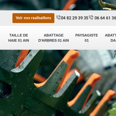
04 82 29 39 35
06 64 61 36
Voir nos realisations
TAILLE DE
ABATTAGE
PAYSAGISTE
ABAT
HAIE 01 AIN
D'ARBRES 01 AIN
01
DA