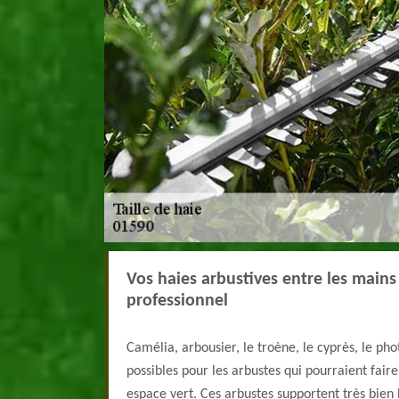
Vos haies arbustives entre les mains
professionnel
Camélia, arbousier, le troène, le cyprès, le pho
possibles pour les arbustes qui pourraient faire
espace vert. Ces arbustes supportent très bien la