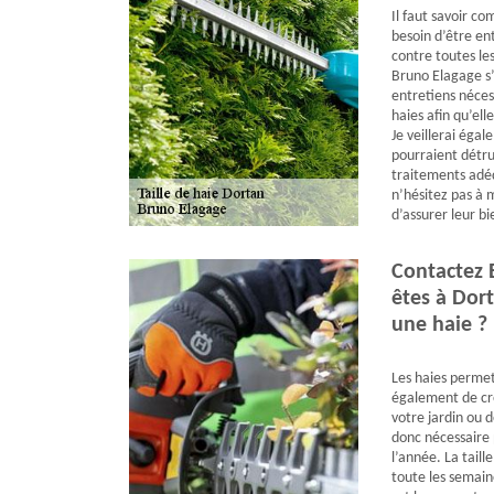
Il faut savoir co
besoin d’être en
contre toutes les
Bruno Elagage s’
entretiens néce
haies afin qu’ell
Je veillerai égal
pourraient détrui
traitements adéq
n’hésitez pas à m
d’assurer leur b
Contactez 
êtes à Dort
une haie ?
Les haies permet
également de cré
votre jardin ou d
donc nécessaire 
l’année. La taill
toute les semaine