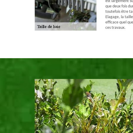
est largement suf
que deux fois du
toutefois être t
Elagage, la taill
efficace quel qu
ces travaux.