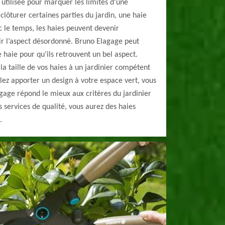
utilisée pour marquer les limites d'une
lôturer certaines parties du jardin, une haie
c le temps, les haies peuvent devenir
ir l’aspect désordonné. Bruno Elagage peut
e haie pour qu’ils retrouvent un bel aspect.
r la taille de vos haies à un jardinier compétent
ulez apporter un design à votre espace vert, vous
gage répond le mieux aux critères du jardinier
services de qualité, vous aurez des haies
.