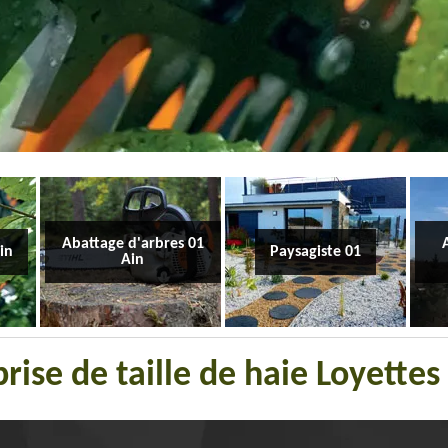
Abattage d'arbres 01
Ain
Paysagiste 01
Ain
rise de taille de haie Loyette