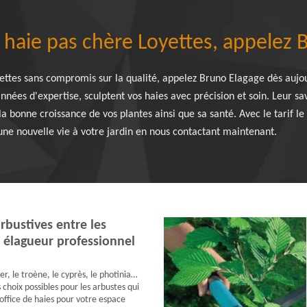
e haie pas chère Loyettes, appelez 
yettes sans compromis sur la qualité, appelez Bruno Elagage dès aujo
ées d'expertise, sculptent vos haies avec précision et soin. Leur sav
 la bonne croissance de vos plantes ainsi que sa santé. Avec le tarif l
une nouvelle vie à votre jardin en nous contactant maintenant.
rbustives entre les
 élagueur professionnel
r, le troène, le cyprès, le photinia…
s choix possibles pour les arbustes qui
 office de haies pour votre espace