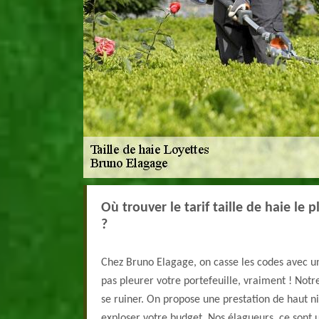
Où trouver le tarif taille de haie le 
?
Chez Bruno Elagage, on casse les codes avec un t
pas pleurer votre portefeuille, vraiment ! Notre
se ruiner. On propose une prestation de haut ni
exploser votre budget. Nos élagueurs, ce sont un