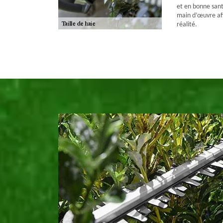
et en bonne sant
main d’œuvre afi
réalité.