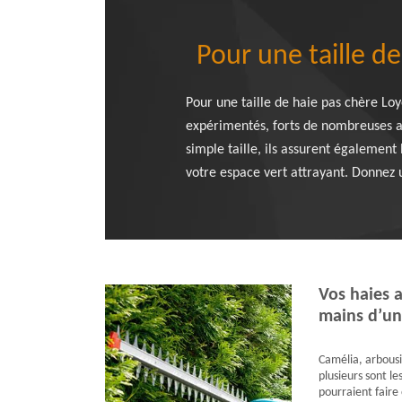
Pour une taille d
Pour une taille de haie pas chère Lo
expérimentés, forts de nombreuses ann
simple taille, ils assurent également
votre espace vert attrayant. Donnez 
Vos haies a
mains d’un
Camélia, arbousie
plusieurs sont le
pourraient faire