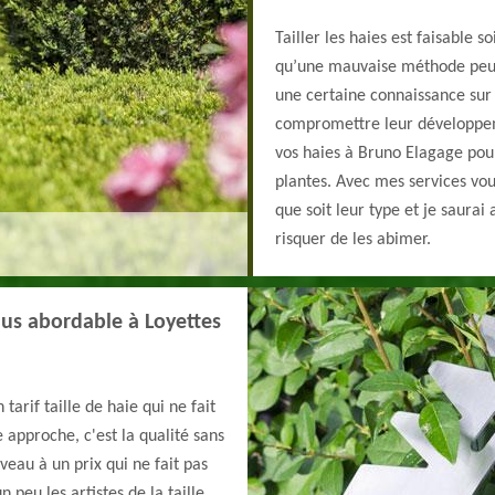
Tailler les haies est faisable 
qu’une mauvaise méthode peut af
une certaine connaissance sur 
compromettre leur développemen
vos haies à Bruno Elagage pour
plantes. Avec mes services vou
que soit leur type et je saurai
risquer de les abimer.
plus abordable à Loyettes
arif taille de haie qui ne fait
 approche, c'est la qualité sans
veau à un prix qui ne fait pas
 peu les artistes de la taille