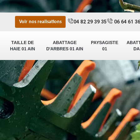
04 82 29 39 35
06 64 61 36
Voir nos realisations
TAILLE DE
ABATTAGE
PAYSAGISTE
ABAT
HAIE 01 AIN
D'ARBRES 01 AIN
01
DA