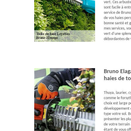
vert. Ces arbuste
sont facile à ent
service de Bruno 
de vos haies pers
bonne santé et g
mes services, vo
vert d’une splen
débordantes de v
Bruno Elaga
haies de to
Thuya, laurier, c
comme le forsyth
choix est large 
développement d
type votre sol. 
présenter les pl
de votre terrain 
étant de vous off