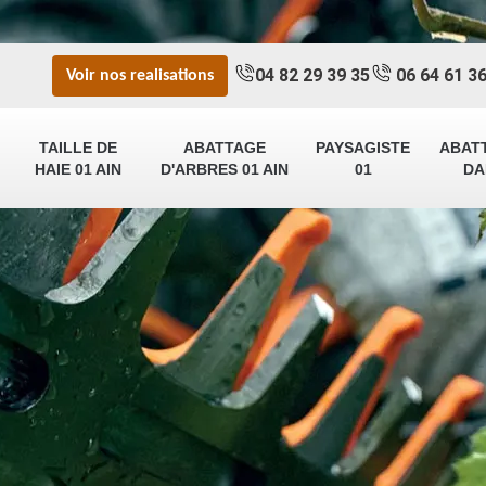
04 82 29 39 35
06 64 61 36
Voir nos realisations
TAILLE DE
ABATTAGE
PAYSAGISTE
ABAT
HAIE 01 AIN
D'ARBRES 01 AIN
01
DA