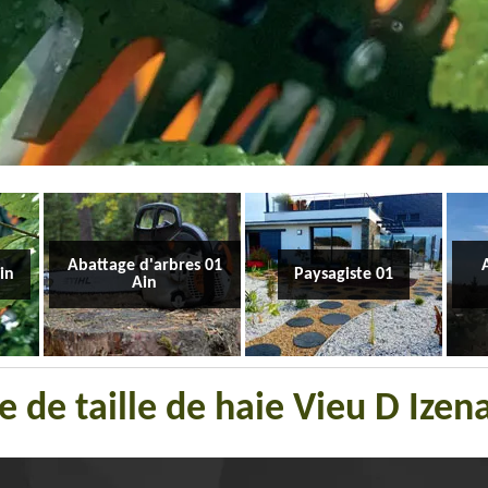
Abattage d'arbres 01
Ain
Paysagiste 01
Ain
e de taille de haie Vieu D Ize