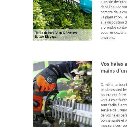
aussi de désinfe
dans l’eau de vot
compte de la comp
La plantation, l’e
à la disposition
à prendre contac
vous résidez à la
environs.
Vos haies a
mains d’un
Camélia, arbousie
plusieurs sont le
pourraient faire
vert. Ces arbuste
sont facile à ent
service de Bruno 
de vos haies pers
bonne santé et g
mes services, vo