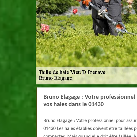
Bruno Elagage : Votre professionnel p
vos haies dans le 01430
Bruno Elagage : Votre professionnel pour assure
01430 Les haies établies doivent être taillées p
compactes. Mais quand elle doit être taillée, à