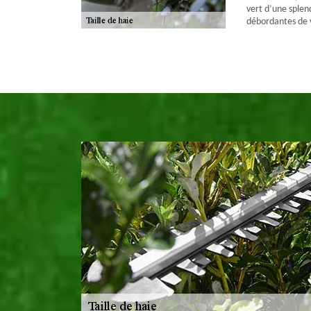
vert d’une splen
débordantes de v