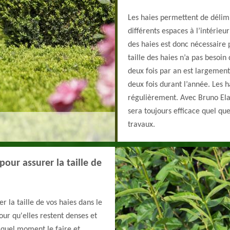
Les haies permettent de délim
différents espaces à l’intérieu
des haies est donc nécessaire p
taille des haies n’a pas besoin 
deux fois par an est largement 
deux fois durant l’année. Les h
régulièrement. Avec Bruno Elag
sera toujours efficace quel qu
travaux.
our assurer la taille de
r la taille de vos haies dans le
our qu'elles restent denses et
 quel moment le faire et