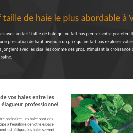
f taille de haie le plus abordable à
s avec un tarif taille de haie qui ne fait pas pleurer votre portefeuil
 une prestation de haut niveau à un prix qui ne fait pas exploser votr
 Ils jonglent avec les cisailles comme des pros, stimulant la croissance
 saine.
 de vos haies entre les
 élagueur professionnel
tre ordinaires, les haies sont des
cipe à l’équilibre de votre espace
ent esthétique, les haies servent