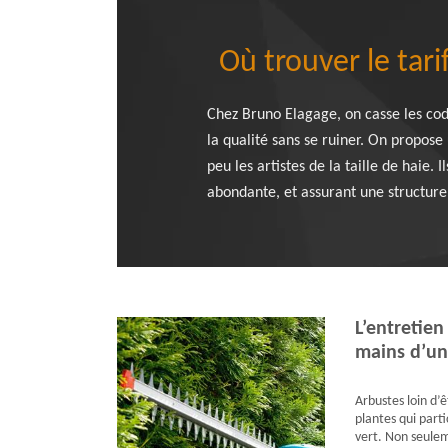
Où trouver le tari
Chez Bruno Elagage, on casse les code
la qualité sans se ruiner. On propose
peu les artistes de la taille de haie.
abondante, et assurant une structure
L’entretien
mains d’un
Arbustes loin d’ê
plantes qui parti
vert. Non seulem