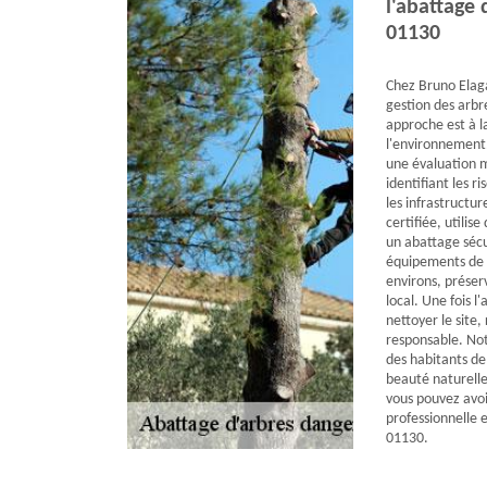
l'abattage
01130
Chez Bruno Elaga
gestion des arb
approche est à l
l'environnement
une évaluation m
identifiant les r
les infrastructu
certifiée, utilis
un abattage séc
équipements de p
environs, préserv
local. Une fois 
nettoyer le site,
responsable. Notr
des habitants de 
beauté naturelle
vous pouvez avoi
professionnelle 
01130.