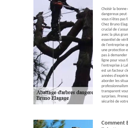
Choisir la bonne
dangereux peut ê
vous n'êtes pas f
Chez Bruno Elaga
crucial de s'assu
avec la plus gra
essentiel de vérif
de l'entreprise 
une protection en
pas à demander de
ligne pour vous f
l'entreprise à La
est un facteur cl
années d'expéri
aborder les situa
professionnalisme
transparent vous
surprises. Prenez
sécurité de votre
Comment B