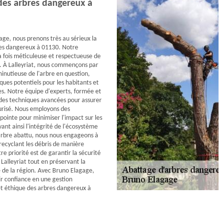
 des arbres dangereux à
ge, nous prenons très au sérieux la
res dangereux à 01130. Notre
a fois méticuleuse et respectueuse de
. À Lalleyriat, nous commençons par
inutieuse de l'arbre en question,
isques potentiels pour les habitants et
res. Notre équipe d'experts, formée et
e des techniques avancées pour assurer
urisé. Nous employons des
ointe pour minimiser l'impact sur les
ant ainsi l'intégrité de l'écosystème
l'arbre abattu, nous nous engageons à
 recyclant les débris de manière
e priorité est de garantir la sécurité
Lalleyriat tout en préservant la
 de la région. Avec Bruno Elagage,
r confiance en une gestion
et éthique des arbres dangereux à