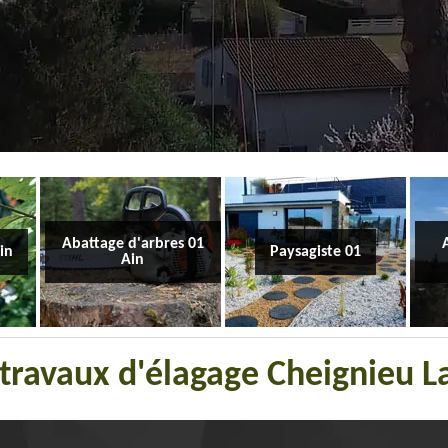
Abattage d'arbres 01
Ain
Paysagiste 01
Ain
 travaux d'élagage Cheignieu 