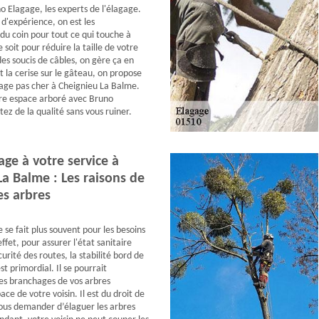
o Elagage, les experts de l'élagage.
d'expérience, on est les
du coin pour tout ce qui touche à
 soit pour réduire la taille de votre
des soucis de câbles, on gère ça en
t la cerise sur le gâteau, on propose
gage pas cher à Cheignieu La Balme.
re espace arboré avec Bruno
tez de la qualité sans vous ruiner.
ge à votre service à
a Balme : Les raisons de
es arbres
 se fait plus souvent pour les besoins
effet, pour assurer l'état sanitaire
curité des routes, la stabilité bord de
st primordial. Il se pourrait
es branchages de vos arbres
ace de votre voisin. Il est du droit de
vous demander d’élaguer les arbres