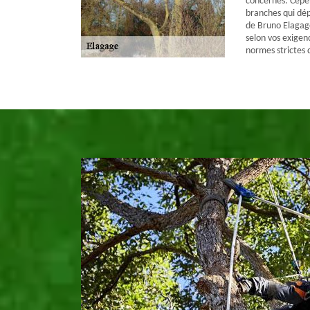
concernés. Cepen
branches qui dép
de Bruno Elagage
selon vos exigen
normes strictes 