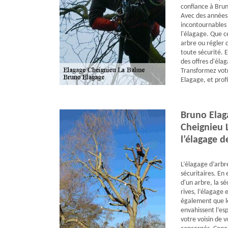
confiance à Brun
Avec des années 
incontournables 
l'élagage. Que ce
arbre ou régler 
toute sécurité. E
des offres d'éla
Transformez vot
Elagage, et profi
Bruno Elaga
Cheignieu L
l’élagage d
L’élagage d’arbre
sécuritaires. En 
d'un arbre, la sé
rives, l’élagage e
également que l
envahissent l’esp
votre voisin de 