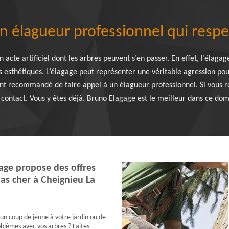
n élagueur professionnel qui respe
 acte artificiel dont les arbres peuvent s’en passer. En effet, l’élagag
s esthétiques. L’élagage peut représenter une véritable agression pour 
ent recommandé de faire appel à un élagueur professionnel. Si vous 
 contact. Vous y êtes déjà. Bruno Elagage est le meilleur dans ce dom
age propose des offres
as cher à Cheignieu La
un coup de jeune à votre jardin ou de
blèmes avec vos arbres ? Faites