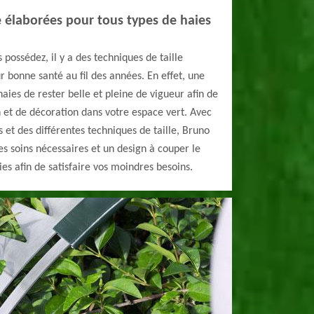
e élaborées pour tous types de haies
 possédez, il y a des techniques de taille
ur bonne santé au fil des années. En effet, une
ies de rester belle et pleine de vigueur afin de
n et de décoration dans votre espace vert. Avec
s et des différentes techniques de taille, Bruno
les soins nécessaires et un design à couper le
aies afin de satisfaire vos moindres besoins.