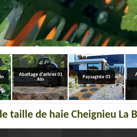
Abattage d'arbres 01
Ain
Paysagiste 01
Ain
de taille de haie Cheignieu La