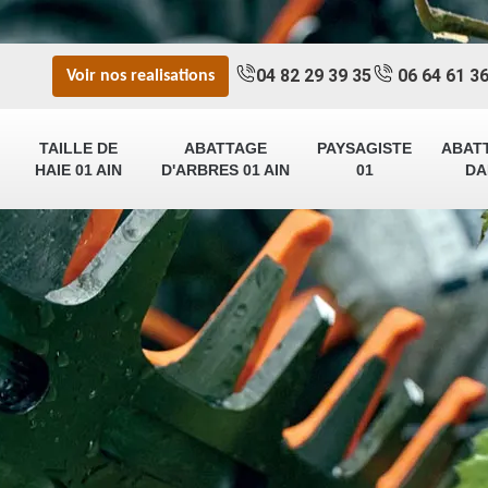
04 82 29 39 35
06 64 61 36
Voir nos realisations
TAILLE DE
ABATTAGE
PAYSAGISTE
ABAT
HAIE 01 AIN
D'ARBRES 01 AIN
01
DA