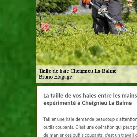
La taille de vos haies entre les mains
expérimenté à Cheignieu La Balme
Tailler une haie demande beaucoup d’attention 
outils coupants. C’est une opération qui peut p
de manier ces outils coupants, c’est un travail 