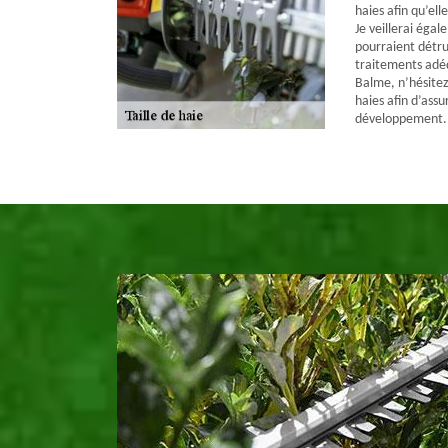
haies afin qu’ell
Je veillerai égal
pourraient détrui
traitements adéq
Balme, n’hésitez
haies afin d’assu
développement.