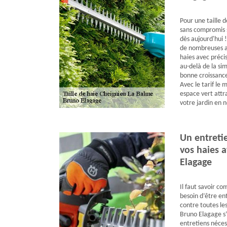
Pour une taille 
sans compromis s
dès aujourd'hui 
de nombreuses an
haies avec précis
au-delà de la sim
bonne croissance
Avec le tarif le 
espace vert attr
votre jardin en 
Un entreti
vos haies a
Elagage
Il faut savoir co
besoin d’être en
contre toutes les
Bruno Elagage s’
entretiens néce