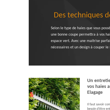
Des techniques de
Selon le type de haies que vous posséd
une bonne coupe permettra à vos haie
espace vert. Avec une maitrise parfait
nécessaires et un design à couper le s
Un entreti
vos haies a
Elagage
Il faut savoir co
besoin d’être en