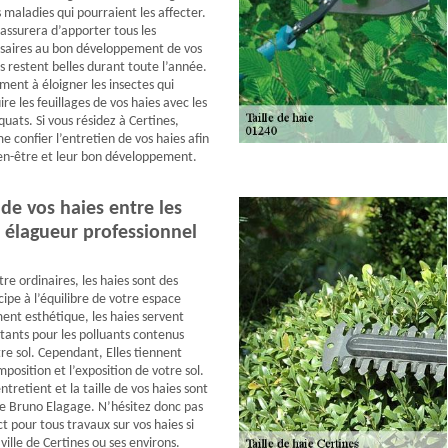
 maladies qui pourraient les affecter.
assurera d’apporter tous les
ssaires au bon développement de vos
es restent belles durant toute l’année.
ement à éloigner les insectes qui
re les feuillages de vos haies avec les
uats. Si vous résidez à Certines,
e confier l’entretien de vos haies afin
ien-être et leur bon développement.
 de vos haies entre les
 élagueur professionnel
tre ordinaires, les haies sont des
cipe à l’équilibre de votre espace
ent esthétique, les haies servent
ctants pour les polluants contenus
re sol. Cependant, Elles tiennent
osition et l’exposition de votre sol.
ntretient et la taille de vos haies sont
 de Bruno Elagage. N’hésitez donc pas
t pour tous travaux sur vos haies si
 ville de Certines ou ses environs.