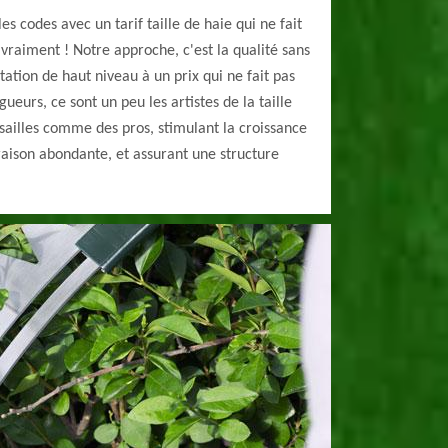
s codes avec un tarif taille de haie qui ne fait
 vraiment ! Notre approche, c'est la qualité sans
ation de haut niveau à un prix qui ne fait pas
ueurs, ce sont un peu les artistes de la taille
cisailles comme des pros, stimulant la croissance
oraison abondante, et assurant une structure