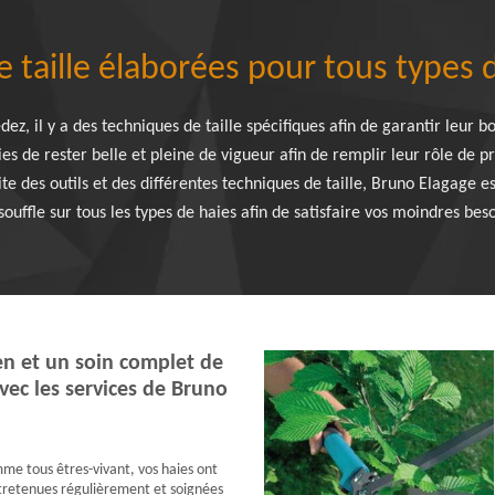
 taille élaborées pour tous types 
ez, il y a des techniques de taille spécifiques afin de garantir leur bo
s de rester belle et pleine de vigueur afin de remplir leur rôle de p
e des outils et des différentes techniques de taille, Bruno Elagage est
ouffle sur tous les types de haies afin de satisfaire vos moindres beso
en et un soin complet de
vec les services de Bruno
mme tous êtres-vivant, vos haies ont
tretenues régulièrement et soignées