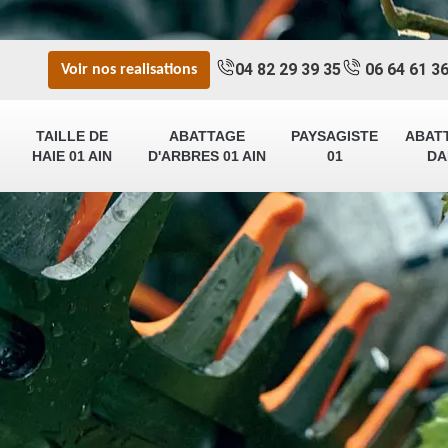
04 82 29 39 35
06 64 61 36
Voir nos realisations
TAILLE DE
ABATTAGE
PAYSAGISTE
ABAT
HAIE 01 AIN
D'ARBRES 01 AIN
01
DA