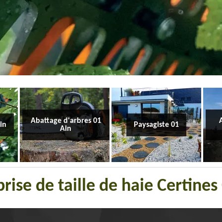
Abattage d'arbres 01
Ain
Paysagiste 01
Ain
rise de taille de haie Certine