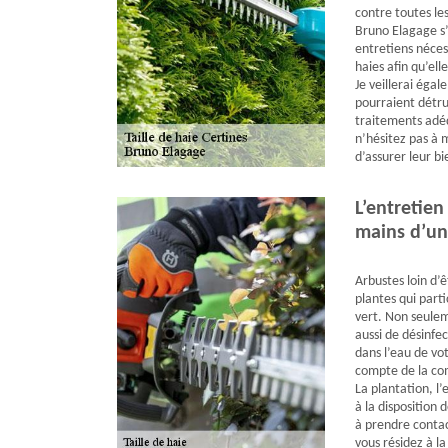
contre toutes les
Bruno Elagage s’
entretiens néce
haies afin qu’ell
Je veillerai égal
pourraient détrui
traitements adéq
n’hésitez pas à m
d’assurer leur b
L’entretien
mains d’un
Arbustes loin d’ê
plantes qui parti
vert. Non seulem
aussi de désinfe
dans l’eau de vot
compte de la comp
La plantation, l’e
à la disposition
à prendre contac
vous résidez à la